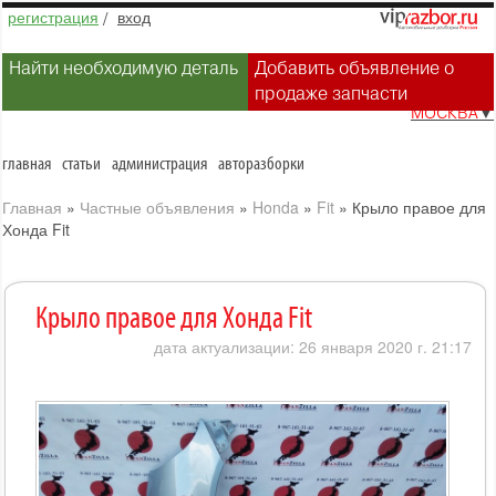
регистрация
/
вход
Найти необходимую деталь
Добавить объявление о
продаже запчасти
МОСКВА
▼
главная
статьи
администрация
авторазборки
Главная
»
Частные объявления
»
Honda
»
Fit
»
Крыло правое для
Хонда Fit
Крыло правое для Хонда Fit
дата актуализации: 26 января 2020 г. 21:17