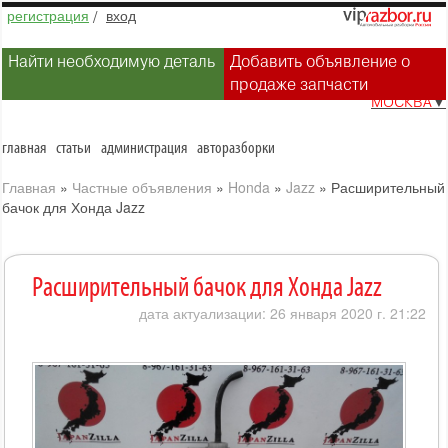
регистрация
/
вход
Найти необходимую деталь
Добавить объявление о
продаже запчасти
МОСКВА
▼
главная
статьи
администрация
авторазборки
Главная
»
Частные объявления
»
Honda
»
Jazz
»
Расширительный
бачок для Хонда Jazz
Расширительный бачок для Хонда Jazz
дата актуализации: 26 января 2020 г. 21:22