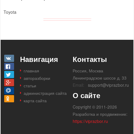
Toyota
Навигация
Контакты
главная
Россия, Москва
Ленинградское шоссе д. 33
авторазборки
Email:
support@viprazbor.ru
статьи
администрация сайта
О сайте
карта сайта
Copyright © 2011-2026
Разработка и продвижение:
https://viprazbor.ru