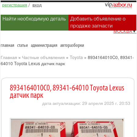
регистрация
/
вход
Найти необходимую деталь
Добавить объявление о
продаже запчасти
МОСКВА
▼
главная
статьи
администрация
авторазборки
Главная
»
Частные объявления
»
Toyota
»
8934164010C0, 89341-
64010 Toyota Lexus датчик парк
8934164010C0, 89341-64010 Toyota Lexus
датчик парк
дата актуализации: 29 апреля 2025 г. 20:53