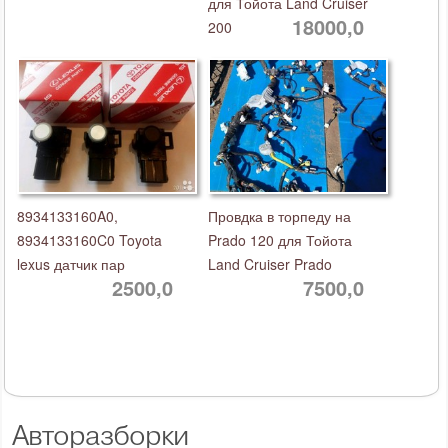
для Тойота Land Cruiser
18000,0
200
8934133160A0,
Провдка в торпеду на
8934133160C0 Toyota
Prado 120 для Тойота
lexus датчик пар
Land Cruiser Prado
2500,0
7500,0
Авторазборки