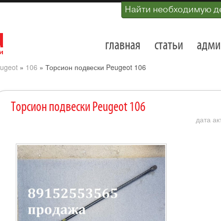
Найти необходимую д
главная
статьи
адми
ugeot
»
106
»
Торсион подвески Peugeot 106
Торсион подвески Peugeot 106
дата ак