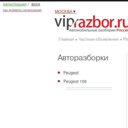
регистрация
/
вход
как добавить организацию
МОСКВА
▼
Главная
»
Частные объявления
»
Pe
Авторазборки
Peugeot
Peugeot 106