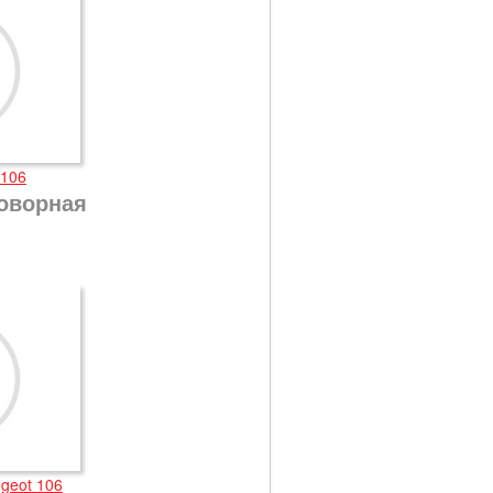
 106
оворная
geot 106