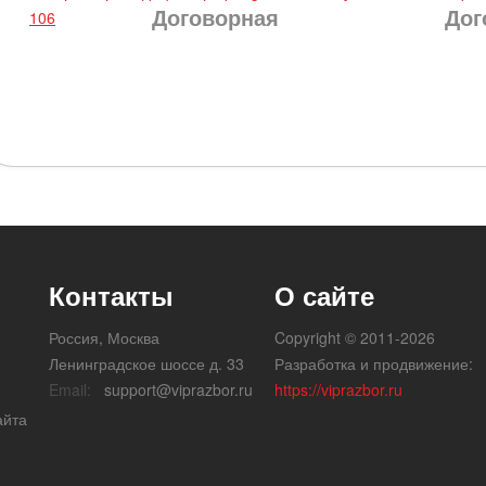
Договорная
Дог
106
Контакты
О сайте
Россия, Москва
Copyright © 2011-2026
Ленинградское шоссе д. 33
Разработка и продвижение:
Email:
support@viprazbor.ru
https://viprazbor.ru
айта