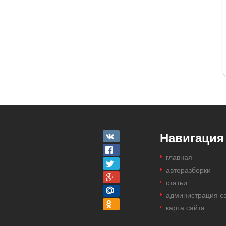
Навигация
главная
авторазборки
статьи
администрация с
карта сайта