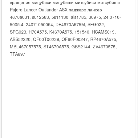
вращения мицубиси мицубиши митсубиси митсубиши
Pajero Lancer Outlander ASX паджеро лансер
4670a031, su12583, 5s11130, als1785, 30975, 24.0710-
5005.4, 24071050054, DE4670A575M, SFG022,
SFG023, H70A575, K4670A575, 151540, HCAMS019,
ABS52220, QF00T00239, QF60F00247, RP4670A575,
MBL467057575, ST4670A575, GBS2144, ZV4670575,
TFA697