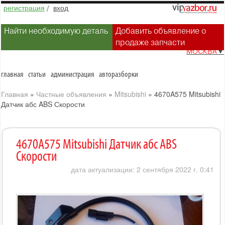
регистрация
/
вход
Найти необходимую деталь
Добавить объявление о
продаже запчасти
МОСКВА
▼
главная
статьи
администрация
авторазборки
Главная
»
Частные объявления
»
Mitsubishi
»
4670A575 Mitsubishi
Датчик абс ABS Скорости
4670A575 Mitsubishi Датчик абс ABS
Скорости
дата актуализации: 2 сентября 2022 г. 0:41