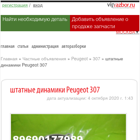
регистрация
/
вход
Найти необходимую деталь
Добавить объявление о
продаже запчасти
МОСКВА
▼
главная
статьи
администрация
авторазборки
Главная
»
Частные объявления
»
Peugeot
»
307
»
штатные
динамики Peugeot 307
штатные динамики Peugeot 307
дата актуализации: 4 октября 2020 г. 1:43