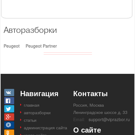
Авторазборки
Peugeot
Peugeot Partner
Навигация
Контакты
главная
Россия, Москва
Ленинградское шоссе д. 33
авторазборки
Email:
support@viprazbor.ru
статьи
администрация сайта
О сайте