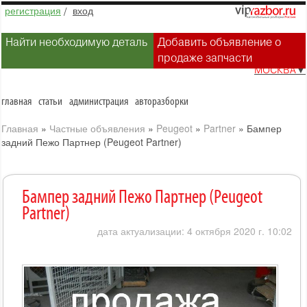
регистрация
/
вход
Найти необходимую деталь
Добавить объявление о
продаже запчасти
МОСКВА
▼
главная
статьи
администрация
авторазборки
Главная
»
Частные объявления
»
Peugeot
»
Partner
»
Бампер
задний Пежо Партнер (Peugeot Partner)
Бампер задний Пежо Партнер (Peugeot
Partner)
дата актуализации: 4 октября 2020 г. 10:02