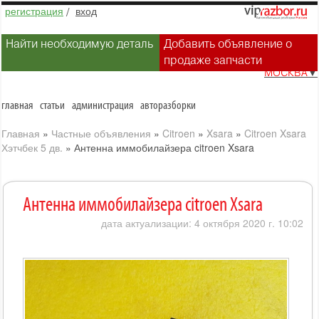
регистрация
/
вход
Найти необходимую деталь
Добавить объявление о
продаже запчасти
МОСКВА
▼
главная
статьи
администрация
авторазборки
Главная
»
Частные объявления
»
Citroen
»
Xsara
»
Citroen Xsara
Хэтчбек 5 дв.
»
Антенна иммобилайзера citroen Xsara
Антенна иммобилайзера citroen Xsara
дата актуализации: 4 октября 2020 г. 10:02