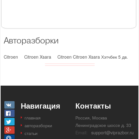
Авторазборки
Citroen
Citroen Xsara
Citroen Citroen Xsara Хэтчбек 5 дв.
Навигация
Контакты
главная
Россия, Москва
Ленинградское шоссе д. 33
авторазборки
Email:
support@viprazbor.ru
статьи