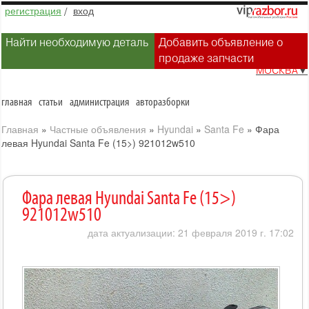
регистрация
/
вход
Найти необходимую деталь
Добавить объявление о
продаже запчасти
МОСКВА
▼
главная
статьи
администрация
авторазборки
Главная
»
Частные объявления
»
Hyundai
»
Santa Fe
»
Фара
левая Hyundai Santa Fe (15>) 921012w510
Фара левая Hyundai Santa Fe (15>)
921012w510
дата актуализации: 21 февраля 2019 г. 17:02