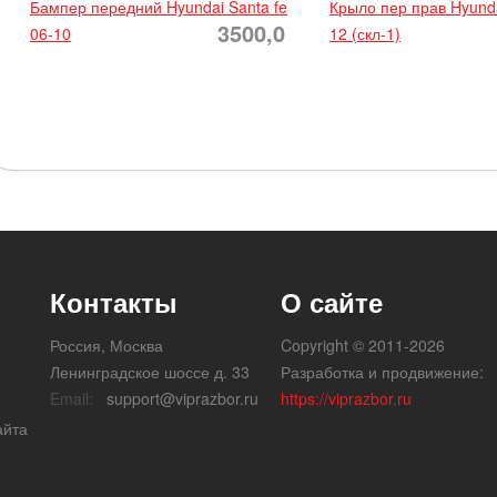
Бампер передний Hyundai Santa fe
Крыло пер прав Hyunda
3500,0
06-10
12 (скл-1)
Контакты
О сайте
Россия, Москва
Copyright © 2011-2026
Ленинградское шоссе д. 33
Разработка и продвижение:
Email:
support@viprazbor.ru
https://viprazbor.ru
айта