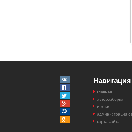
Навигация
главная
авторазборки
статьи
администрация с
карта сайта