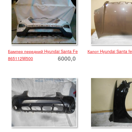
Бампер передний Hyundai Santa Fe
Капот Hyundai Santa fe
6000,0
865112W500