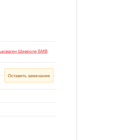
льксваген Шевроле БМВ
Оставить замечание