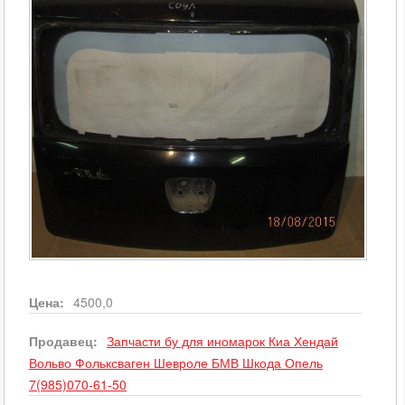
Цена:
4500,0
Продавец:
Запчасти бу для иномарок Киа Хендай
Вольво Фольксваген Шевроле БМВ Шкода Опель
7(985)070-61-50