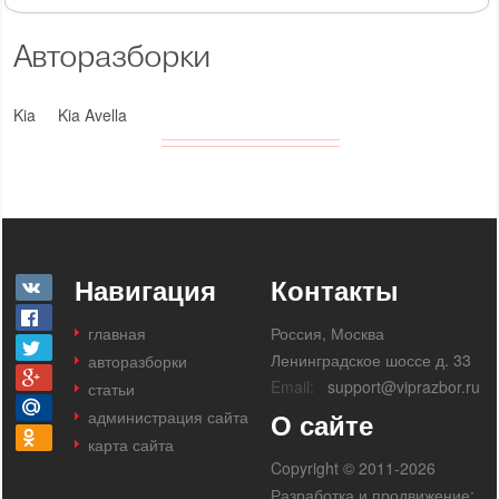
Авторазборки
Kia
Kia Avella
Навигация
Контакты
главная
Россия, Москва
Ленинградское шоссе д. 33
авторазборки
Email:
support@viprazbor.ru
статьи
администрация сайта
О сайте
карта сайта
Copyright © 2011-2026
Разработка и продвижение: