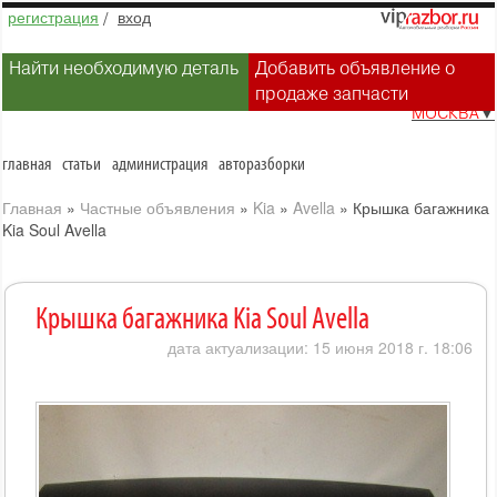
регистрация
/
вход
Найти необходимую деталь
Добавить объявление о
продаже запчасти
МОСКВА
▼
главная
статьи
администрация
авторазборки
Главная
»
Частные объявления
»
Kia
»
Avella
»
Крышка багажника
Kia Soul Avella
Крышка багажника Kia Soul Avella
дата актуализации: 15 июня 2018 г. 18:06