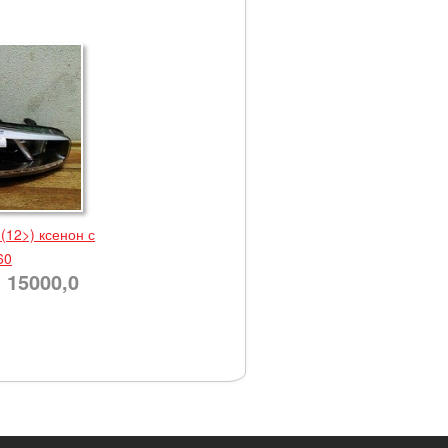
(12>) ксенон с
60
15000,0