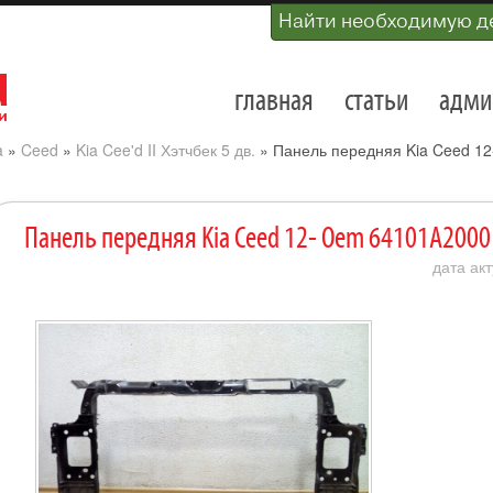
Найти необходимую д
главная
статьи
адми
a
»
Ceed
»
Kia Cee'd II Хэтчбек 5 дв.
»
Панель передняя Kia Ceed 1
Панель передняя Kia Ceed 12- Oem 64101A2000
дата акт