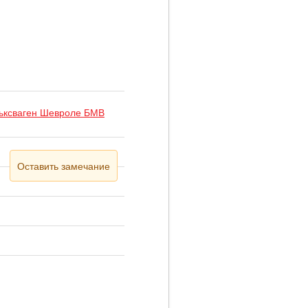
льксваген Шевроле БМВ
Оставить замечание