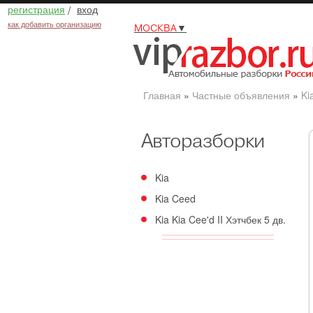
регистрация
/
вход
как добавить организацию
МОСКВА
▼
Главная
»
Частные объявления
»
Ki
Авторазборки
Kia
Kia Ceed
Kia Kia Cee'd II Хэтчбек 5 дв.