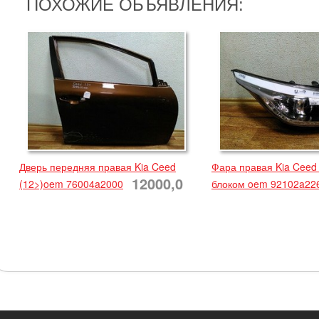
ПОХОЖИЕ ОБЪЯВЛЕНИЯ:
Дверь передняя правая Kia Ceed
Фара правая Kia Ceed 
12000,0
(12>)oem 76004a2000
блоком oem 92102a22