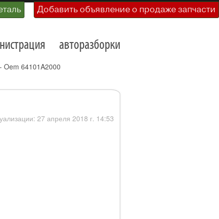
еталь
Добавить объявление о продаже запчасти
нистрация
авторазборки
2- Oem 64101A2000
уализации: 27 апреля 2018 г. 14:53