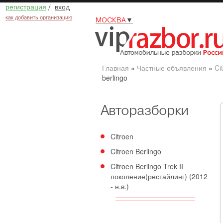
регистрация
/
вход
как добавить организацию
МОСКВА
▼
Главная
»
Частные объявления
»
Ci
berlingo
Авторазборки
Citroen
Citroen Berlingo
Citroen Berlingo Trek II
поколение(рестайлинг) (2012
- н.в.)