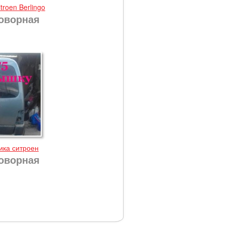
troen Berlingo
оворная
ика ситроен
оворная