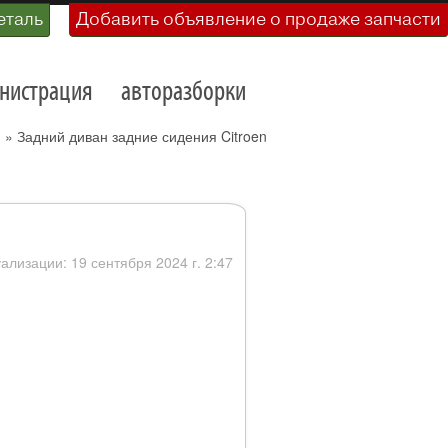
еталь
Добавить объявление о продаже запчасти
нистрация
авторазборки
)
»
Задний диван задние сидения Citroen
уализации: 19 сентября 2024 г. 2:47