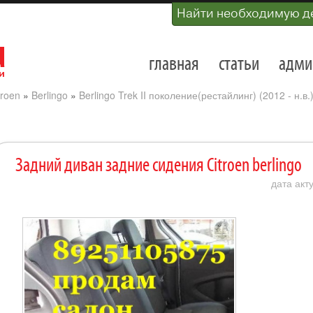
Найти необходимую д
главная
статьи
адми
troen
»
Berlingo
»
Berlingo Trek II поколение(рестайлинг) (2012 - н.в.
Задний диван задние сидения Citroen berlingo
дата акт