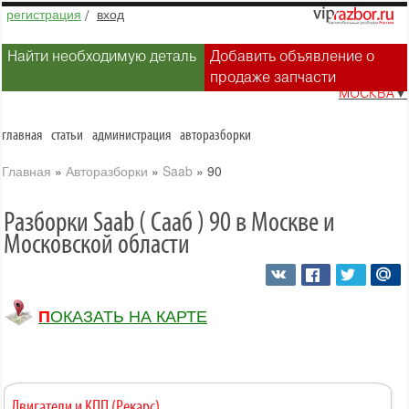
регистрация
/
вход
Найти необходимую деталь
Добавить объявление о
продаже запчасти
МОСКВА
▼
главная
статьи
администрация
авторазборки
Главная
»
Авторазборки
»
Saab
»
90
Разборки Saab ( Сааб ) 90 в Москве и
Московской области
ПОКАЗАТЬ НА КАРТЕ
Двигатели и КПП (Рекарс)