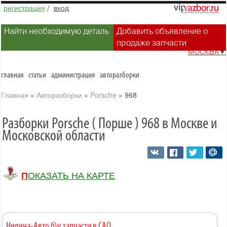
регистрация
/
вход
Найти необходимую деталь
Добавить объявление о
продаже запчасти
МОСКВА
▼
главная
статьи
администрация
авторазборки
Главная
»
Авторазборки
»
Porsche
»
968
Разборки Porsche ( Порше ) 968 в Москве и
Московской области
ПОКАЗАТЬ НА КАРТЕ
Нилина-Авто б\у запчасти в САО