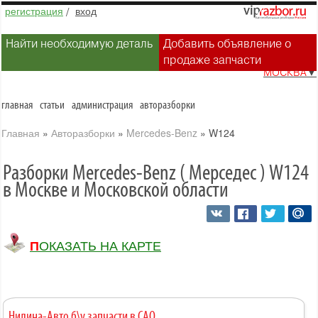
регистрация
/
вход
Найти необходимую деталь
Добавить объявление о
продаже запчасти
МОСКВА
▼
главная
статьи
администрация
авторазборки
Главная
»
Авторазборки
»
Mercedes-Benz
»
W124
Разборки Mercedes-Benz ( Мерседес ) W124
в Москве и Московской области
ПОКАЗАТЬ НА КАРТЕ
Нилина-Авто б\у запчасти в САО