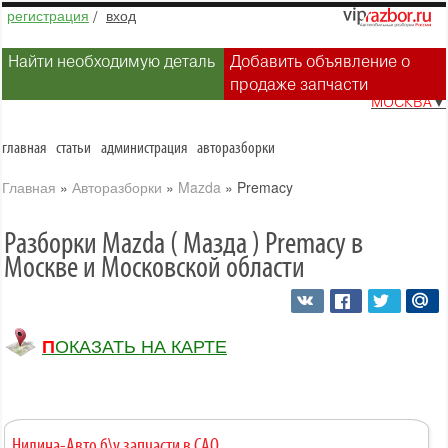
регистрация
/
вход
Найти необходимую деталь
Добавить объявление о
продаже запчасти
МОСКВА
▼
главная
статьи
администрация
авторазборки
Главная
»
Авторазборки
»
Mazda
»
Premacy
Разборки Mazda ( Мазда ) Premacy в
Москве и Московской области
ПОКАЗАТЬ НА КАРТЕ
Нилина-Авто б\у запчасти в САО