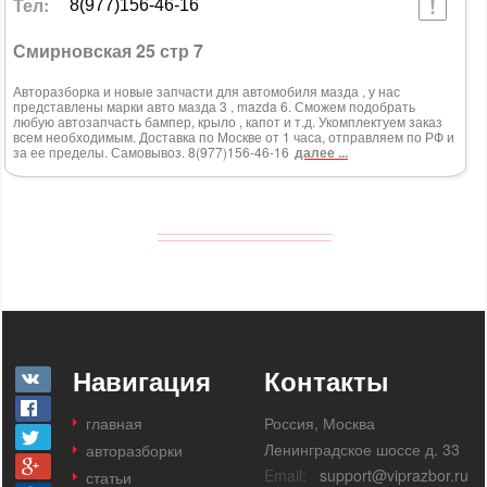
Тел:
8(977)156-46-16
Смирновская 25 стр 7
Авторазборка и новые запчасти для автомобиля мазда , у нас
представлены марки авто мазда 3 , mazda 6. Сможем подобрать
любую автозапчасть бампер, крыло , капот и т.д. Укомплектуем заказ
всем необходимым. Доставка по Москве от 1 часа, отправляем по РФ и
за ее пределы. Самовывоз. 8(977)156-46-16
далее ...
Навигация
Контакты
главная
Россия, Москва
Ленинградское шоссе д. 33
авторазборки
Email:
support@viprazbor.ru
статьи