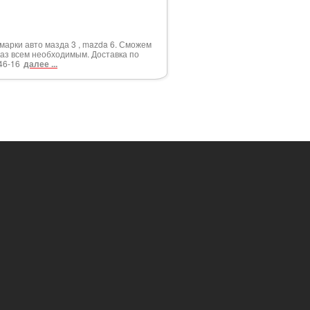
марки авто мазда 3 , mazda 6. Сможем
каз всем необходимым. Доставка по
46-16
далее ...