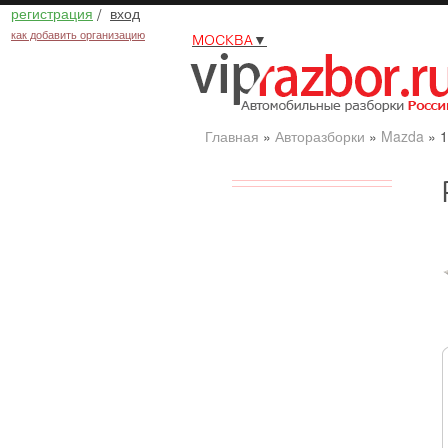
регистрация
/
вход
как добавить организацию
МОСКВА
▼
Главная
»
Авторазборки
»
Mazda
»
1