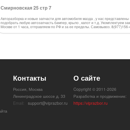
Смирновская 25 стр 7
Авторазборка и новые запчасти для автомобиля мазда , у нас представлены 
подобрать любую автозапчасть бампер, крыло , капот и т.д. Укомплектуем за
Москве от 1 часа, отправляем по РФ и за ее пределы. Самовывоз. 8(977)156-
Контакты
О сайте
Россия, Москва
Copyright © 2011-2026
Ленинградское шоссе д. 33
Разработка и продвижение:
Email:
support@viprazbor.ru
https://viprazbor.ru
айта