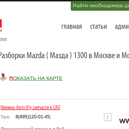
Найти необходимую д
главная
статьи
адми
300
Разборки Mazda ( Мазда ) 1300 в Москве и М
ПОКАЗАТЬ НА КАРТЕ
Нилина-Авто б\у запчасти в САО
Тел:
8(495)120-01-45;
Лианозовский проезд д.8с2