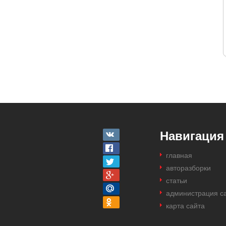
Навигация
главная
авторазборки
статьи
администрация с
карта сайта