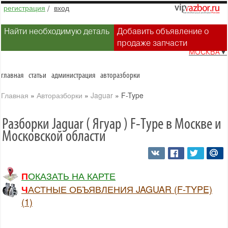
регистрация
/
вход
Найти необходимую деталь
Добавить объявление о
продаже запчасти
МОСКВА
▼
главная
статьи
администрация
авторазборки
Главная
»
Авторазборки
»
Jaguar
»
F-Type
Разборки Jaguar ( Ягуар ) F-Type в Москве и
Московской области
ПОКАЗАТЬ НА КАРТЕ
ЧАСТНЫЕ ОБЪЯВЛЕНИЯ JAGUAR (F-TYPE)
(1)