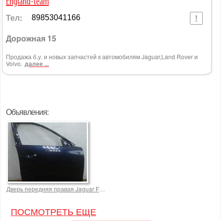
England-team
Тел:
89853041166
Дорожная 15
Продажа б.у. и новых запчастей к автомобилям Jaguar,Land Rover и
Volvo.
далее ...
Объявления:
Дверь передняя правая Jaguar F-Pace oem HK8320124A F-Type 15000,0 р.
ПОСМОТРЕТЬ ЕЩЕ