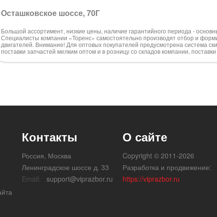
Осташковское шоссе, 70Г
Большой ассортимент, низкие цены, наличие гарантийного периода - основ
Специалисты компании «Торенс» самостоятельно производят отбор и форм
двигателей. Внимание! Для оптовых покупателей предусмотрена система ски
поставки запчастей мелким оптом и в розницу со складов компании, поставк
Контакты
О сайте
Россия, Москва
Copyright © 2011-2026
Ленинградское шоссе д. 33
Разработка и продвижение:
Email:
support@viprazbor.ru
https://viprazbor.ru
айта