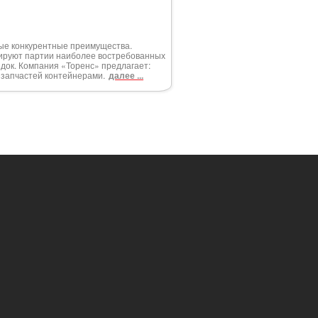
ные конкурентные преимущества.
ируют партии наиболее востребованных
док. Компания «Торенс» предлагает:
и запчастей контейнерами.
далее ...