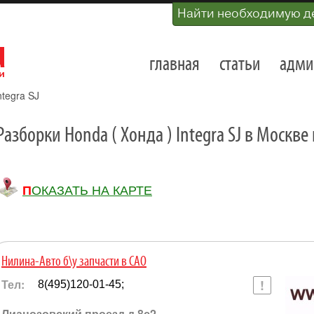
Найти необходимую д
главная
статьи
адми
ntegra SJ
Разборки Honda ( Хонда ) Integra SJ в Москв
ПОКАЗАТЬ НА КАРТЕ
Нилина-Авто б\у запчасти в САО
Тел:
8(495)120-01-45;
Лианозовский проезд д.8с2