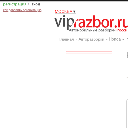
регистрация
/
вход
как добавить организацию
МОСКВА
▼
Главная
»
Авторазборки
»
Honda
»
I