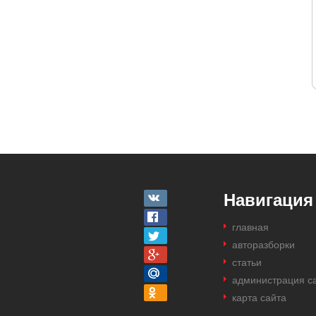
Навигация
главная
авторазборки
статьи
администрация с
карта сайта