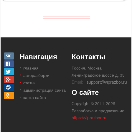
Навигация
Контакты
главная
Россия, Москва
Ленинградское шоссе д. 33
авторазборки
Email:
support@viprazbor.ru
статьи
администрация сайта
О сайте
карта сайта
Copyright © 2011-2026
Разработка и продвижение:
https://viprazbor.ru