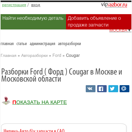
регистрация
/
вход
Найти необходимую деталь
Добавить объявление о
продаже запчасти
МОСКВА
▼
главная
статьи
администрация
авторазборки
Главная
»
Авторазборки
»
Ford
»
Cougar
Разборки Ford ( Форд ) Cougar в Москве и
Московской области
ПОКАЗАТЬ НА КАРТЕ
Нилина-Авто б\у запчасти в САО