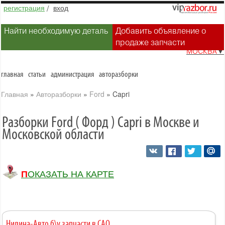
регистрация
/
вход
Найти необходимую деталь
Добавить объявление о
продаже запчасти
МОСКВА
▼
главная
статьи
администрация
авторазборки
Главная
»
Авторазборки
»
Ford
»
Capri
Разборки Ford ( Форд ) Capri в Москве и
Московской области
ПОКАЗАТЬ НА КАРТЕ
Нилина-Авто б\у запчасти в САО