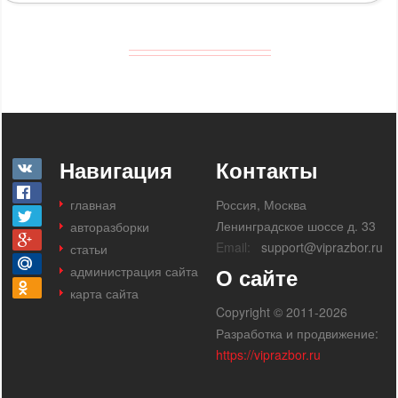
Навигация
Контакты
главная
Россия, Москва
Ленинградское шоссе д. 33
авторазборки
Email:
support@viprazbor.ru
статьи
администрация сайта
О сайте
карта сайта
Copyright © 2011-2026
Разработка и продвижение:
https://viprazbor.ru