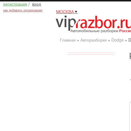
регистрация
/
вход
как добавить организацию
МОСКВА
▼
Главная
»
Авторазборки
»
Dodge
»
D