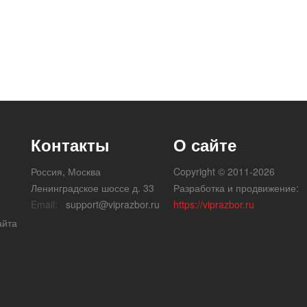
Контакты
О сайте
Россия, Москва
Copyright © 2011-2026
Ленинградское шоссе д. 33
Разработка и продвижение:
Email:
support@viprazbor.ru
https://viprazbor.ru
айта