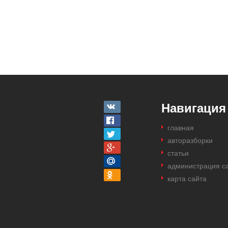
Навигация
главная
авторазборки
статьи
администрация с
карта сайта