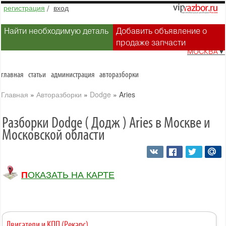
регистрация
/
вход
Найти необходимую деталь
Добавить объявление о
продаже запчасти
МОСКВА
▼
главная
статьи
администрация
авторазборки
Главная
»
Авторазборки
»
Dodge
»
Aries
Разборки Dodge ( Додж ) Aries в Москве и
Московской области
ПОКАЗАТЬ НА КАРТЕ
Двигатели и КПП (Рекарс)