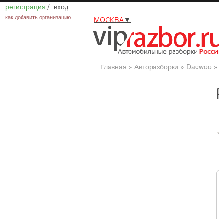
регистрация
/
вход
как добавить организацию
МОСКВА
▼
Главная
»
Авторазборки
»
Daewoo