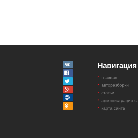
Навигация
главная
авторазборки
статьи
администрация с
карта сайта