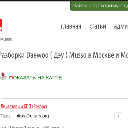
Найти необходимую д
главная
статьи
адми
»
Musso
Разборки Daewoo ( Дэу ) Musso в Москве и М
ПОКАЗАТЬ НА КАРТЕ
Двигатели и КПП (Рекарс)
Тел:
https://recars.org
ул. Шоссейная, д. 100, стр. 1