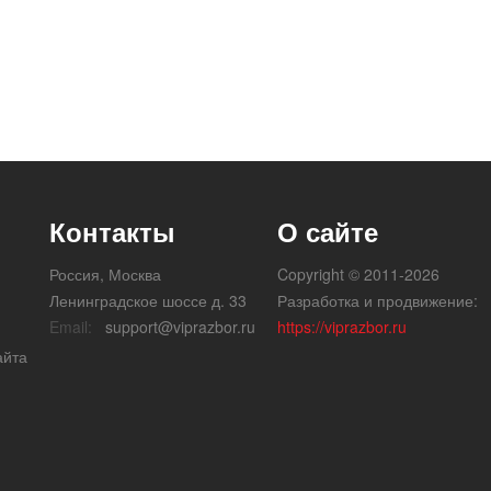
Контакты
О сайте
Россия, Москва
Copyright © 2011-2026
Ленинградское шоссе д. 33
Разработка и продвижение:
Email:
support@viprazbor.ru
https://viprazbor.ru
айта