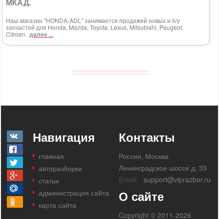
МКАД.
Наш магазин "HONDA-ADL" занимается продажей новых и б/у
запчастей для Honda, Mazda, Toyota, Lexus, Mitsubishi, Peugeot,
Citroen.
далее ...
Навигация
Контакты
главная
Россия, Москва
Ленинградское шоссе д. 33
авторазборки
Email:
support@viprazbor.ru
статьи
администрация сайта
О сайте
карта сайта
Copyright © 2011-2026