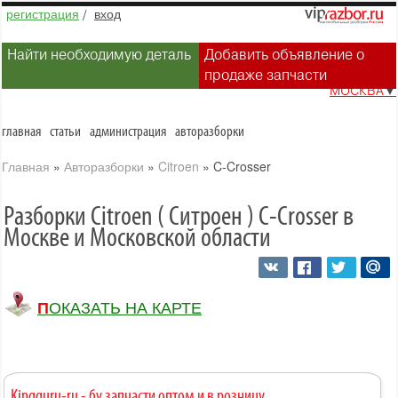
регистрация
/
вход
Найти необходимую деталь
Добавить объявление о
продаже запчасти
МОСКВА
▼
главная
статьи
администрация
авторазборки
Главная
»
Авторазборки
»
Citroen
»
C-Crosser
Разборки Citroen ( Ситроен ) C-Crosser в
Москве и Московской области
ПОКАЗАТЬ НА КАРТЕ
Kingguru-ru - бу запчасти оптом и в розницу