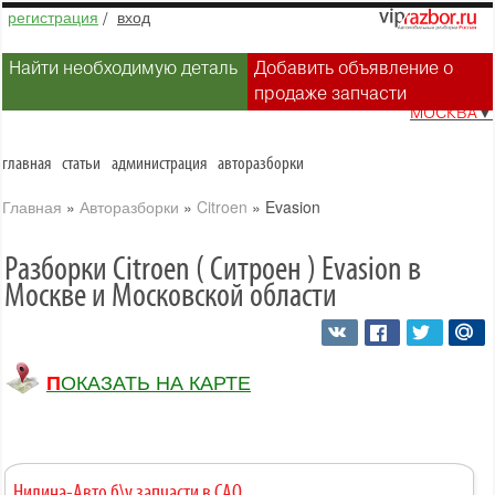
регистрация
/
вход
Найти необходимую деталь
Добавить объявление о
продаже запчасти
МОСКВА
▼
главная
статьи
администрация
авторазборки
Главная
»
Авторазборки
»
Citroen
»
Evasion
Разборки Citroen ( Ситроен ) Evasion в
Москве и Московской области
ПОКАЗАТЬ НА КАРТЕ
Нилина-Авто б\у запчасти в САО