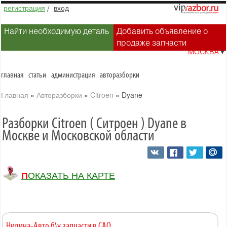
регистрация
/
вход
Найти необходимую деталь
Добавить объявление о
продаже запчасти
МОСКВА
▼
главная
статьи
администрация
авторазборки
Главная
»
Авторазборки
»
Citroen
»
Dyane
Разборки Citroen ( Ситроен ) Dyane в
Москве и Московской области
ПОКАЗАТЬ НА КАРТЕ
Нилина-Авто б\у запчасти в САО