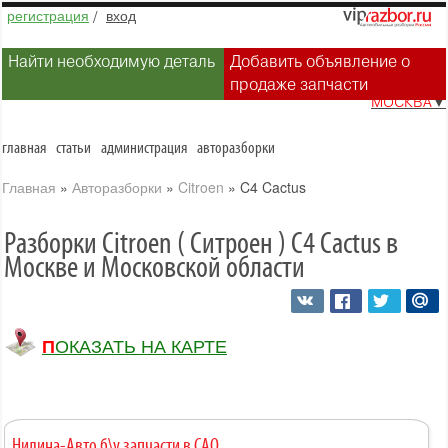
регистрация
/
вход
Найти необходимую деталь
Добавить объявление о
продаже запчасти
МОСКВА
▼
главная
статьи
администрация
авторазборки
Главная
»
Авторазборки
»
Citroen
»
C4 Cactus
Разборки Citroen ( Ситроен ) C4 Cactus в
Москве и Московской области
ПОКАЗАТЬ НА КАРТЕ
Нилина-Авто б\у запчасти в САО