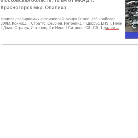
Красногорск мкр. Опалиха
Модели разбираемых автомобилей: Альфа Ромео: 156 Крайслер:
300М, Конкорд II, Стратус, Себринг, Интрепид II, Циррус, LHS II, Неон
II Додж: Стратус, Интрепид II и Неон II Ситроен: C3 , С5 - I
далее ...