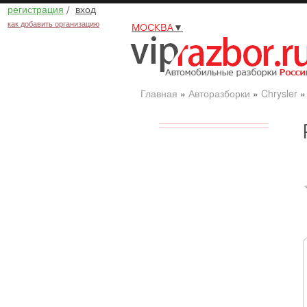
регистрация
/
вход
как добавить организацию
МОСКВА
▼
Главная
»
Авторазборки
»
Chrysler