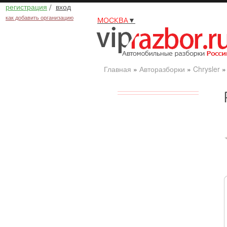
регистрация
/
вход
как добавить организацию
МОСКВА
▼
Главная
»
Авторазборки
»
Chrysler