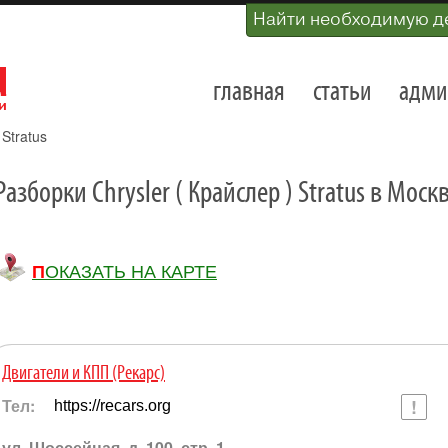
Найти необходимую д
главная
статьи
адми
»
Stratus
Разборки Chrysler ( Крайслер ) Stratus в Мос
ПОКАЗАТЬ НА КАРТЕ
Двигатели и КПП (Рекарс)
Тел:
https://recars.org
ул. Шоссейная, д. 100, стр. 1