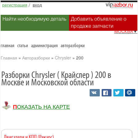
регистрация
/
вход
Найти необходимую деталь
Добавить объявление о
продаже запчасти
МОСКВА
▼
главная
статьи
администрация
авторазборки
Главная
»
Авторазборки
»
Chrysler
»
200
Разборки Chrysler ( Крайслер ) 200 в
Москве и Московской области
ПОКАЗАТЬ НА КАРТЕ
Двигатели и КПП (Рекарс)