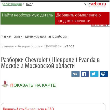
регистрация
/
вход
Найти необходимую деталь
Добавить объявление о
продаже запчасти
МОСКВА
▼
главная
статьи
администрация
авторазборки
Главная
»
Авторазборки
»
Chevrolet
»
Evanda
Разборки Chevrolet ( Шевроле ) Evanda в
Москве и Московской области
ПОКАЗАТЬ НА КАРТЕ
Нилина-Авто б\у запчасти в САО