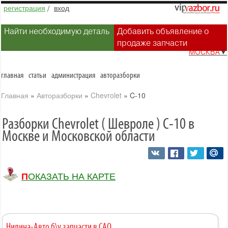
регистрация
/
вход
Найти необходимую деталь
Добавить объявление о
продаже запчасти
МОСКВА
▼
главная
статьи
администрация
авторазборки
Главная
»
Авторазборки
»
Chevrolet
»
C-10
Разборки Chevrolet ( Шевроле ) C-10 в
Москве и Московской области
ПОКАЗАТЬ НА КАРТЕ
Нилина-Авто б\у запчасти в САО