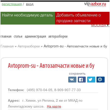
регистрация
/
вход
Найти необходимую деталь
Добавить объявление о
продаже запчасти
МОСКВА
▼
главная
статьи
администрация
авторазборки
Главная
»
Авторазборки
»
Avtoprom-su - Автозапчасти новые и бу
Avtoprom-su - Автозапчасти новые и бу
сохранить
Телефон:
(495) 970-04-05, 8-909-907-77-33
Адрес:
г. Химки, ул Репина, 2 км от МКАД по
Ленингадскому шоссе.
На карте