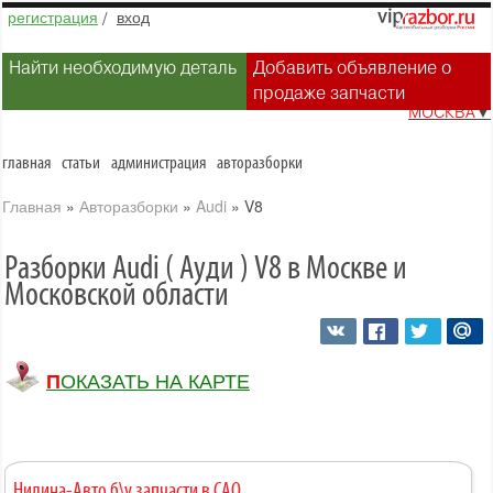
регистрация
/
вход
Найти необходимую деталь
Добавить объявление о
продаже запчасти
МОСКВА
▼
главная
статьи
администрация
авторазборки
Главная
»
Авторазборки
»
Audi
»
V8
Разборки Audi ( Ауди ) V8 в Москве и
Московской области
ПОКАЗАТЬ НА КАРТЕ
Нилина-Авто б\у запчасти в САО