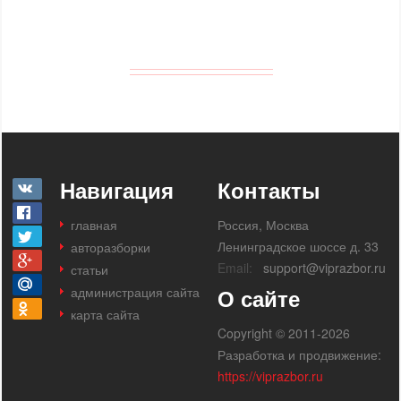
Навигация
Контакты
главная
Россия, Москва
Ленинградское шоссе д. 33
авторазборки
Email:
support@viprazbor.ru
статьи
администрация сайта
О сайте
карта сайта
Copyright © 2011-2026
Разработка и продвижение:
https://viprazbor.ru