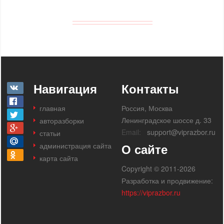
Навигация
Контакты
главная
Россия, Москва
Ленинградское шоссе д. 33
авторазборки
Email:
support@viprazbor.ru
статьи
администрация сайта
О сайте
карта сайта
Copyright © 2011-2026
Разработка и продвижение:
https://viprazbor.ru