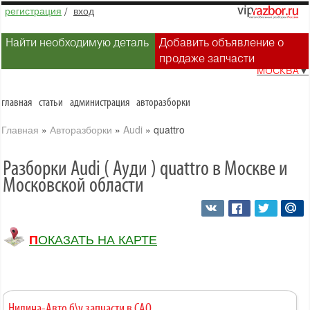
регистрация
/
вход
Найти необходимую деталь
Добавить объявление о
продаже запчасти
МОСКВА
▼
главная
статьи
администрация
авторазборки
Главная
»
Авторазборки
»
Audi
»
quattro
Разборки Audi ( Ауди ) quattro в Москве и
Московской области
ПОКАЗАТЬ НА КАРТЕ
Нилина-Авто б\у запчасти в САО