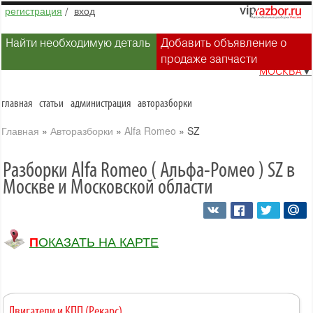
регистрация
/
вход
Найти необходимую деталь
Добавить объявление о
продаже запчасти
МОСКВА
▼
главная
статьи
администрация
авторазборки
Главная
»
Авторазборки
»
Alfa Romeo
»
SZ
Разборки Alfa Romeo ( Альфа-Ромео ) SZ в
Москве и Московской области
ПОКАЗАТЬ НА КАРТЕ
Двигатели и КПП (Рекарс)