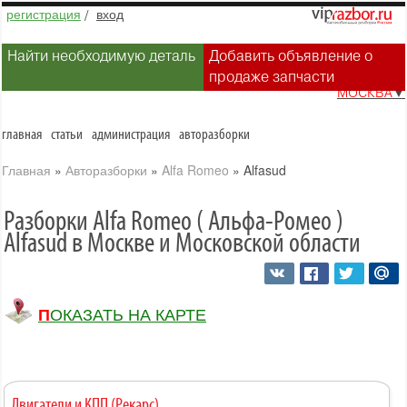
регистрация
/
вход
Найти необходимую деталь
Добавить объявление о
продаже запчасти
МОСКВА
▼
главная
статьи
администрация
авторазборки
Главная
»
Авторазборки
»
Alfa Romeo
»
Alfasud
Разборки Alfa Romeo ( Альфа-Ромео )
Alfasud в Москве и Московской области
ПОКАЗАТЬ НА КАРТЕ
Двигатели и КПП (Рекарс)